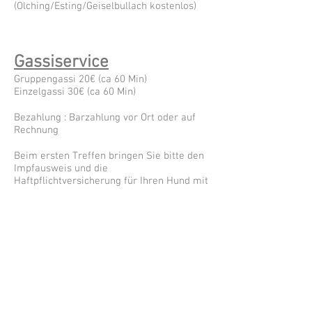
(Olching/Esting/Geiselbullach kostenlos)
Gassiservice
Gruppengassi 20€ (ca 60 Min)
Einzelgassi 30€ (ca 60 Min)
Bezahlung : Barzahlung vor Ort oder auf
Rechnung
Beim ersten Treffen bringen Sie bitte den
Impfausweis und die
Haftpflichtversicherung für Ihren Hund mit
Assistenzhunde
Ausbildung
Für Infos bitte persönlich Kontakt zu mir
aufnehmen .