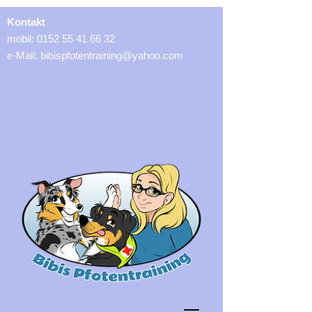
Kontakt
mobil:
0152 55 41 66 32
e-Mail:
bibispfotentraining@yahoo.com