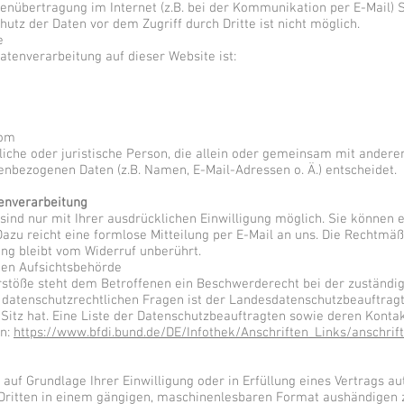
tenübertragung im Internet (z.B. bei der Kommunikation per E-Mail) 
utz der Daten vor dem Zugriff durch Dritte ist nicht möglich.
e
Datenverarbeitung auf dieser Website ist:
com
ürliche oder juristische Person, die allein oder gemeinsam mit ander
enbezogenen Daten (z.B. Namen, E-Mail-Adressen o. Ä.) entscheidet.
tenverarbeitung
ind nur mit Ihrer ausdrücklichen Einwilligung möglich. Sie können ei
 Dazu reicht eine formlose Mitteilung per E-Mail an uns. Die Rechtmäß
ng bleibt vom Widerruf unberührt.
gen Aufsichtsbehörde
erstöße steht dem Betroffenen ein Beschwerderecht bei der zuständi
n datenschutzrechtlichen Fragen ist der Landesdatenschutzbeauftrag
itz hat. Eine Liste der Datenschutzbeauftragten sowie deren Kont
n:
https://www.bfdi.bund.de/DE/Infothek/Anschriften_Links/anschrif
 auf Grundlage Ihrer Einwilligung oder in Erfüllung eines Vertrags au
n Dritten in einem gängigen, maschinenlesbaren Format aushändigen z