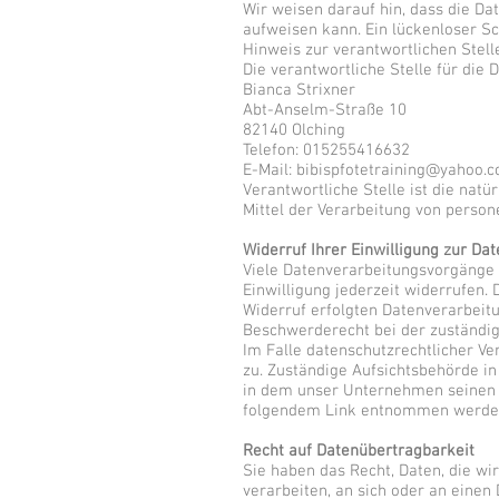
Wir weisen darauf hin, dass die Da
aufweisen kann. Ein lückenloser Sch
Hinweis zur verantwortlichen Stell
Die verantwortliche Stelle für die 
Bianca Strixner
Abt-Anselm-Straße 10
82140 Olching
Telefon: 015255416632
E-Mail: bibispfotetraining@yahoo.
Verantwortliche Stelle ist die nat
Mittel der Verarbeitung von person
Widerruf Ihrer Einwilligung zur Da
Viele Datenverarbeitungsvorgänge s
Einwilligung jederzeit widerrufen.
Widerruf erfolgten Datenverarbeitu
Beschwerderecht bei der zuständi
Im Falle datenschutzrechtlicher V
zu. Zuständige Aufsichtsbehörde i
in dem unser Unternehmen seinen S
folgendem Link entnommen werde
Recht auf Datenübertragbarkeit
Sie haben das Recht, Daten, die wir
verarbeiten, an sich oder an eine