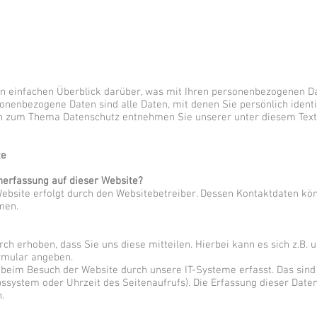
n einfachen Überblick darüber, was mit Ihren personenbezogenen Da
nenbezogene Daten sind alle Daten, mit denen Sie persönlich identi
en zum Thema Datenschutz entnehmen Sie unserer unter diesem Text
te
enerfassung auf dieser Website?
Website erfolgt durch den Websitebetreiber. Dessen Kontaktdaten k
men.
h erhoben, dass Sie uns diese mitteilen. Hierbei kann es sich z.B. 
ormular angeben.
eim Besuch der Website durch unsere IT-Systeme erfasst. Das sind 
ebssystem oder Uhrzeit des Seitenaufrufs). Die Erfassung dieser Daten
.