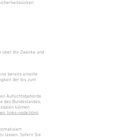
Sicherheitslücken
en über die Zwecke und
ne bereits erteilte
igkeit der bis zum
gen Aufsichtsbehörde
te des Bundeslandes,
aktdaten können
ten_links-node.html
.
tomatisiert
u lassen. Sofern Sie