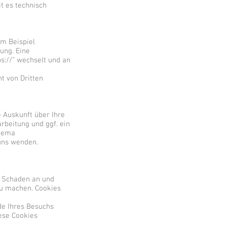
t es technisch
um Beispiel
ung. Eine
ps://” wechselt und an
ht von Dritten
 Auskunft über Ihre
beitung und ggf. ein
Thema
uns wenden.
n Schaden an und
 zu machen. Cookies
de Ihres Besuchs
iese Cookies