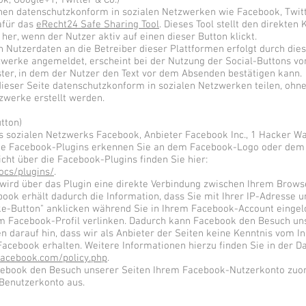
ok, Google+1, Twitter & Co.)
nnen datenschutzkonform in sozialen Netzwerken wie Facebook, Twit
dafür das
eRecht24 Safe Sharing Tool
. Dieses Tool stellt den direkten
er, wenn der Nutzer aktiv auf einen dieser Button klickt.
Nutzerdaten an die Betreiber dieser Plattformen erfolgt durch dieses
zwerke angemeldet, erscheint bei der Nutzung der Social-Buttons vo
ster, in dem der Nutzer den Text vor dem Absenden bestätigen kann.
dieser Seite datenschutzkonform in sozialen Netzwerken teilen, ohn
tzwerke erstellt werden.
tton)
s sozialen Netzwerks Facebook, Anbieter Facebook Inc., 1 Hacker Wa
 Die Facebook-Plugins erkennen Sie an dem Facebook-Logo oder dem "
icht über die Facebook-Plugins finden Sie hier:
ocs/plugins/
.
wird über das Plugin eine direkte Verbindung zwischen Ihrem Brow
ook erhält dadurch die Information, dass Sie mit Ihrer IP-Adresse u
e-Button" anklicken während Sie in Ihrem Facebook-Account eingelo
rem Facebook-Profil verlinken. Dadurch kann Facebook den Besuch un
 darauf hin, dass wir als Anbieter der Seiten keine Kenntnis vom In
acebook erhalten. Weitere Informationen hierzu finden Sie in der D
.facebook.com/policy.php
.
cebook den Besuch unserer Seiten Ihrem Facebook-Nutzerkonto zuo
-Benutzerkonto aus.