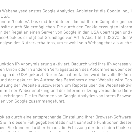
 Webanalysedienstes Google Analytics. Anbieter ist die Google Inc.,
 USA.
nnte "Cookies". Das sind Textdateien, die auf Ihrem Computer gespe
bsite durch Sie ermöglichen. Die durch den Cookie erzeugten Inform
n der Regel an einen Server von Google in den USA übertragen und d
s-Cookies erfolgt auf Grundlage von Art. 6 Abs. 1 lit. f DSGVO. Der 
 Analyse des Nutzerverhaltens, um sowohl sein Webangebot als auch
unktion IP-Anonymisierung aktiviert. Dadurch wird Ihre IP-Adresse 
chen Union oder in anderen Vertragsstaaten des Abkommens über de
ng in die USA gekürzt. Nur in Ausnahmefällen wird die volle IP-Adr
nd dort gekürzt. Im Auftrag des Betreibers dieser Website wird Goo
utzung der Website auszuwerten, um Reports über die Websiteaktivi
 mit der Websitenutzung und der Internetnutzung verbundene Diens
 erbringen. Die im Rahmen von Google Analytics von Ihrem Browser
aten von Google zusammengeführt.
okies durch eine entsprechende Einstellung Ihrer Browser-Software 
 Sie in diesem Fall gegebenenfalls nicht sämtliche Funktionen diese
en. Sie können darüber hinaus die Erfassung der durch den Cookie e