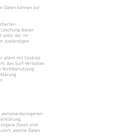
ere Daten können zur
icherten
 Löschung dieser
t unter der im
er zuständigen
or allem mit Cookies
m; das Surf-Verhalten
ie Nichtbenutzung
rklärung.
er
hre personenbezogenen
zerklärung.
ezogene Daten sind
äutert, welche Daten