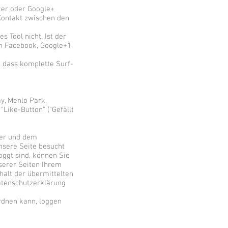
ter oder Google+
 Kontakt zwischen den
 Tool nicht. Ist der
n Facebook, Google+1,
e dass komplette Surf-
y, Menlo Park,
Like-Button" ("Gefällt
ser und dem
nsere Seite besucht
ggt sind, können Sie
serer Seiten Ihrem
halt der übermittelten
atenschutzerklärung
rdnen kann, loggen