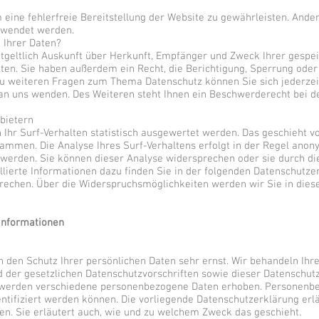
m eine fehlerfreie Bereitstellung der Website zu gewährleisten. And
rwendet werden.
 Ihrer Daten?
ntgeltlich Auskunft über Herkunft, Empfänger und Zweck Ihrer gespe
en. Sie haben außerdem ein Recht, die Berichtigung, Sperrung oder
zu weiteren Fragen zum Thema Datenschutz können Sie sich jederzei
 uns wenden. Des Weiteren steht Ihnen ein Beschwerderecht bei d
nbietern
Ihr Surf-Verhalten statistisch ausgewertet werden. Das geschieht v
mmen. Die Analyse Ihres Surf-Verhaltens erfolgt in der Regel anony
t werden. Sie können dieser Analyse widersprechen oder sie durch d
llierte Informationen dazu finden Sie in der folgenden Datenschutze
rechen. Über die Widerspruchsmöglichkeiten werden wir Sie in dies
tinformationen
n den Schutz Ihrer persönlichen Daten sehr ernst. Wir behandeln I
d der gesetzlichen Datenschutzvorschriften sowie dieser Datenschut
 werden verschiedene personenbezogene Daten erhoben. Personenb
entifiziert werden können. Die vorliegende Datenschutzerklärung erl
en. Sie erläutert auch, wie und zu welchem Zweck das geschieht.