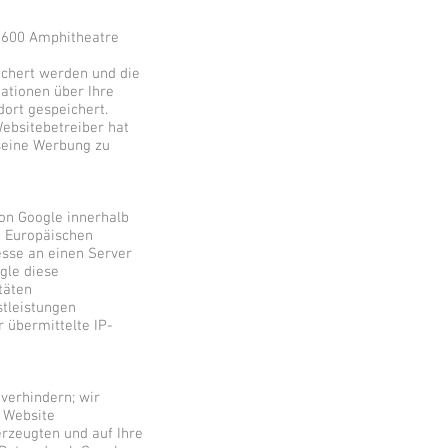
 1600 Amphitheatre
ichert werden und die
ationen über Ihre
ort gespeichert.
Websitebetreiber hat
 seine Werbung zu
von Google innerhalb
n Europäischen
esse an einen Server
gle diese
täten
tleistungen
 übermittelte IP-
verhindern; wir
r Website
rzeugten und auf Ihre