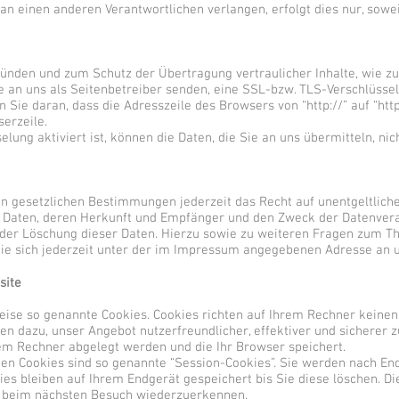
an einen anderen Verantwortlichen verlangen, erfolgt dies nur, sowei
ründen und zum Schutz der Übertragung vertraulicher Inhalte, wie z
e an uns als Seitenbetreiber senden, eine SSL-bzw. TLS-Verschlüssel
 Sie daran, dass die Adresszeile des Browsers von “http://” auf “htt
erzeile.
ung aktiviert ist, können die Daten, die Sie an uns übermitteln, nic
 gesetzlichen Bestimmungen jederzeit das Recht auf unentgeltliche
Daten, deren Herkunft und Empfänger und den Zweck der Datenverar
oder Löschung dieser Daten. Hierzu sowie zu weiteren Fragen zum 
e sich jederzeit unter der im Impressum angegebenen Adresse an 
site
weise so genannte Cookies. Cookies richten auf Ihrem Rechner keine
nen dazu, unser Angebot nutzerfreundlicher, effektiver und sicherer
hrem Rechner abgelegt werden und die Ihr Browser speichert.
en Cookies sind so genannte “Session-Cookies”. Sie werden nach En
es bleiben auf Ihrem Endgerät gespeichert bis Sie diese löschen. D
r beim nächsten Besuch wiederzuerkennen.