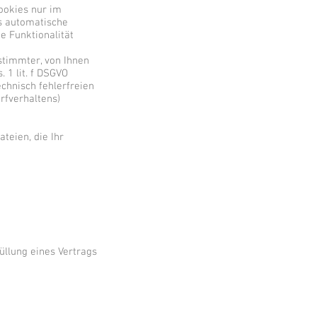
ookies nur im
as automatische
e Funktionalität
stimmter, von Ihnen
 1 lit. f DSGVO
echnisch fehlerfreien
rfverhaltens)
teien, die Ihr
füllung eines Vertrags